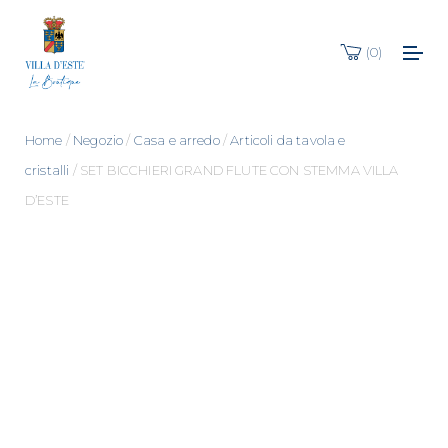
0
Home
/
Negozio
/
Casa e arredo
/
Articoli da tavola e
cristalli
/ SET BICCHIERI GRAND FLUTE CON STEMMA VILLA
D’ESTE