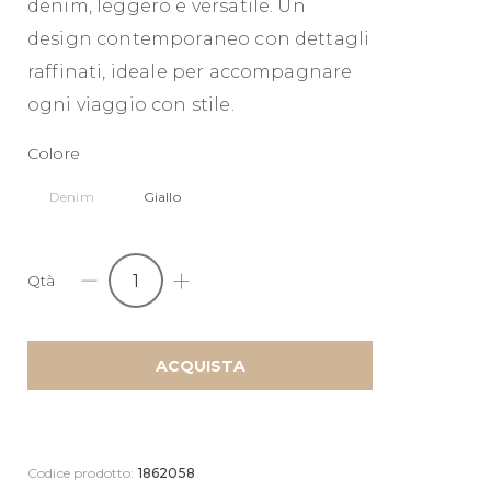
denim, leggero e versatile. Un
design contemporaneo con dettagli
raffinati, ideale per accompagnare
ogni viaggio con stile.
Colore
Denim
Giallo
Qtà
WEEKENDER
LONDON
ELEGANCE
ACQUISTA
quantity
Codice prodotto:
1862058