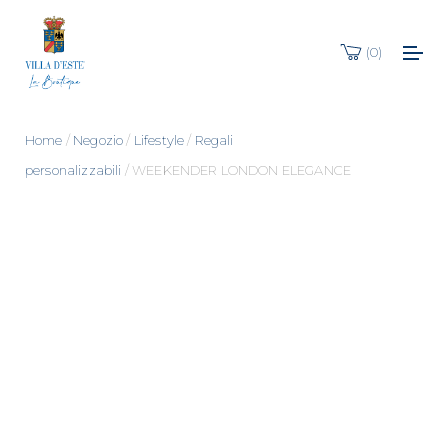
0
Home
/
Negozio
/
Lifestyle
/
Regali
personalizzabili
/ WEEKENDER LONDON ELEGANCE